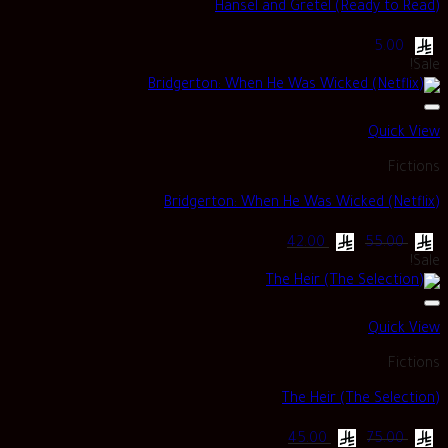
Hansel and Gretel (Ready to Read)
5.00
Sale!
Quick View
Fictions
Bridgerton: When He Was Wicked (Netflix)
Current
Original
42.00
55.00
price
price
Sale!
is:
was:
ر.س 55.00.
ر.س 42.00.
Quick View
Fictions
The Heir (The Selection)
Current
Original
45.00
75.00