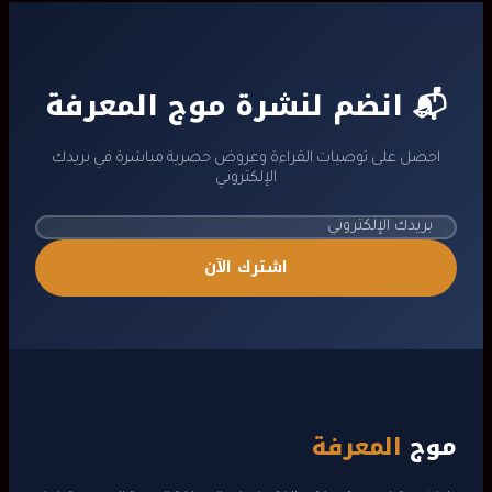
price
price
is:
was:
ر.س 75.00.
ر.س 45.00.
📬 انضم لنشرة موج المعرفة
احصل على توصيات القراءة وعروض حصرية مباشرة في بريدك
الإلكتروني
اشترك الآن
موج
المعرفة