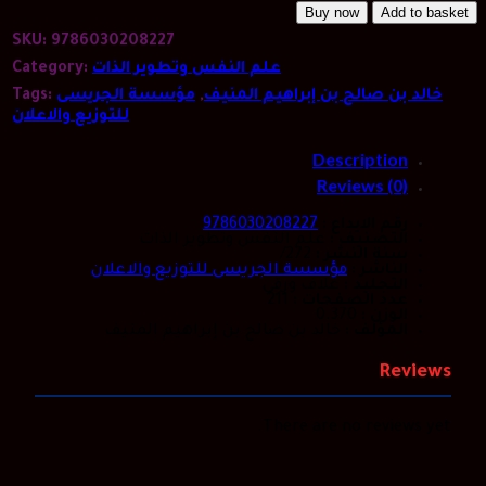
مع
Buy now
Add to basket
الحياة
SKU:
9786030208227
-
خالد
علم النفس وتطوير الذات
Category:
المنيف
خالد بن صالح بن إبراهيم المنيف
,
مؤسسة الجريسى
Tags:
ج2
quantity
Description
Reviews (0)
رقم الايداع :
9786030208227
التصنيف :
علم النفس وتطوير الذات
سنة النشر :
272/
الناشر :
مؤسسة الجريسى للتوزيع والاعلان‎
التجليد :
غلاف ورقي
عدد الصفحات :
211
الوزن :
0.370
المؤلف :
خالد بن صالح بن إبراهيم المنيف
Reviews
There are no reviews yet.