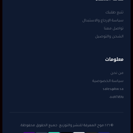
تتبع طلبك
سياسة الإرجاع والاستبدال
تواصل معنا
الشحن والتوصيل
معلومات
من نحن
سياسة الخصوصية
sales@kw.sa
٠٥٠٥٨٢٧٤٨٥
© ٢٠٢٦ موج المعرفة للنشر والتوزيع. جميع الحقوق محفوظة.