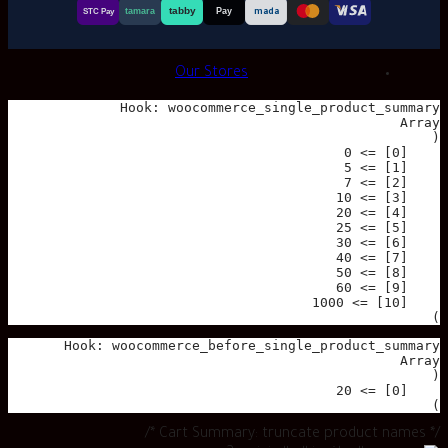
tabby
tamara
Pay
mada
STC Pay
Our Stores
)

)

/* Cart Summary: truncate product names */