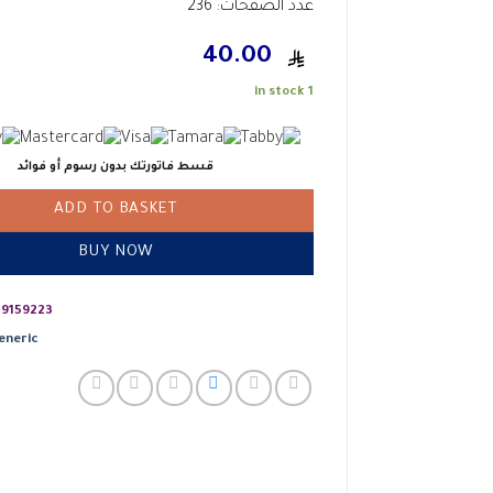
عدد الصفحات: 236
40.00
1 in stock
قسط فاتورتك بدون رسوم أو فوائد
ADD TO BASKET
BUY NOW
9159223
eneric