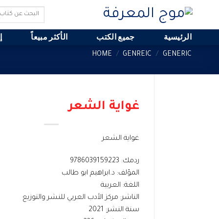
Ski
Search
t
for:
conten
الرئيسية
جميع الكتب
الأكثر مبيعاً
إ
HOME
/
GENREIC
/
GENERIC
غواية الشعر
غواية الشعر
ردمك: 9786039159223
المؤلف: د.ابراهيم ابو طالب
اللغة: العربية
الناشر: مركز الأدب العربي للنشر والتوزيع
سنة النشر: 2021