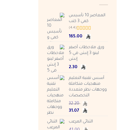
المعاصر 10 تأسيس
كمي 3 كتب
(4.4)
Rated
4.38
165.00
out of 5
ورق ملاحظات أصفر
لينو 3 إنش في 5
إنش
2.30
أسس تقنية التعليم
منهجيات متكاملة
ووجهات نظر متعددة
التخصصات
32.20
Current
Original
31.07
price
price
الثنائي المرعب
is:
was:
ر.س 32.20.
ر.س 31.07.