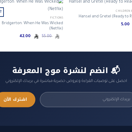
e!
CHILDREN 
Hansel and Gretel (Ready to 
FICTIONS
Bridgerton: When He Was Wicked
5.00
(Netflix)
Current
Original
42.00
55.00
price
price
is:
was:
ر.س 55.00.
ر.س 42.00.
📬 انضم لنشرة موج المعرفة
احصل على توصيات القراءة وعروض حصرية مباشرة في بريدك الإلكتروني
اشترك الآن