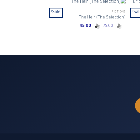
Sale!
Sal
FICTIONS
The Heir (The Selection)
Current
Original
45.00
75.00
price
price
is:
was:
ر.س 75.00.
ر.س 45.00.