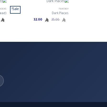
Sale!
BOOKS
FANTASY
Read)
Dark Places
Current
Original
32.00
35.00
price
price
is:
was:
ر.س 35.00.
ر.س 32.00.