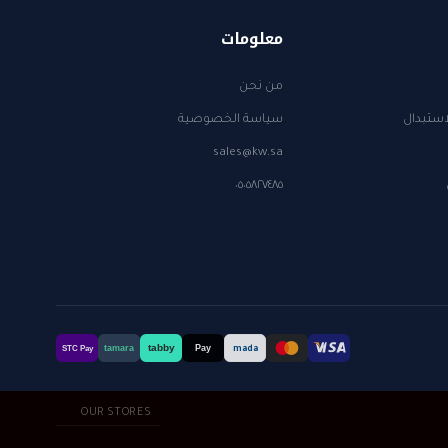
معلومات
من نحن
استبدال
سياسة الخصوصية
sales@kw.sa
٠٥٠٥٨٢٧٤٨٥
tabby
tamara
Pay
mada
STC Pay
OUR STORES