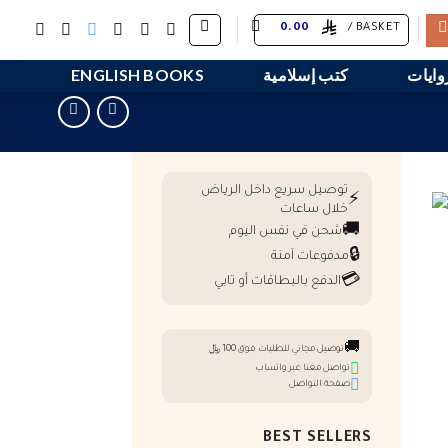
0.00
BASKET /
وايات
كتب إسلامية
ENGLISH BOOKS
توصيل سريع داخل الرياض
⚡
خلال ساعات
🚚
شحن في نفس اليوم
🔒
مدفوعات آمنة
💳
الدفع بالبطاقات أو تابي
🚚
توصيل مجاني للطلبات فوق 100 ﷼
تواصل معنا عبر واتساب
صفحة التواصل
BEST SELLERS