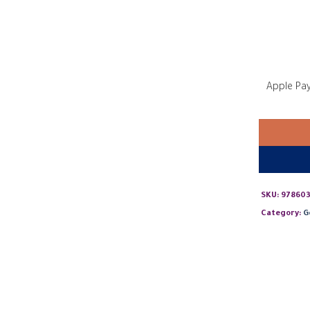
SKU:
978603
Category:
G