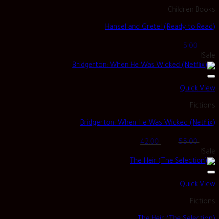
Children Books
Hansel and Gretel (Ready to Read)
5.00
Sale!
Quick View
Fictions
Bridgerton: When He Was Wicked (Netflix)
Current
Original
42.00
55.00
price
price
Sale!
is:
was:
ر.س 55.00.
ر.س 42.00.
Quick View
Fictions