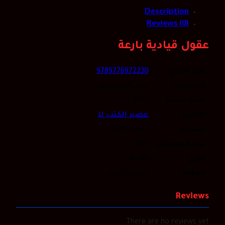
Description
Reviews (0)
عقول قيادية بارعة
رقم الايداع
9789776972230
التصنيف
علم النفس وتطوير الذات
سنة النشر
2023
الناشر
عصير الكتب للنشر والتوزيع
التجليد
soft cover
عدد الصفحات
280
الوزن
0.210
المؤلف
سكوت ميلر
Reviews
There are no reviews yet.