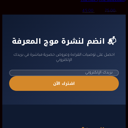
The Heir (The Selection)
Current
Original
45.00
75.00
price
price
is:
was:
ر.س 75.00.
ر.س 45.00.
📬 انضم لنشرة موج المعرفة
احصل على توصيات القراءة وعروض حصرية مباشرة في بريدك
الإلكتروني
اشترك الآن