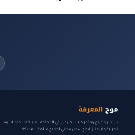
price
price
is:
was:
ر.س 45.00.
ر.س 33.00.
موج
المعرفة
دار نشر وتوزيع ومتجر كتب إلكتروني في المملكة العربية السعودية. نوفر 
العربية والإنجليزية مع شحن مجاني لجميع مناطق المملكة.