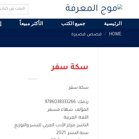
Ski
Search
t
for:
conten
الرئيسية
جميع الكتب
الأكثر مبيعاً
إ
HOME
/
قصص قصيرة
سكة سفر
سكة سفر
ردمك: 9786038333266
المؤلف: سهاء مسفر
اللغة: العربية
الناشر: مركز الأدب العربي للنشر والتوزيع
سنة النشر: 2021