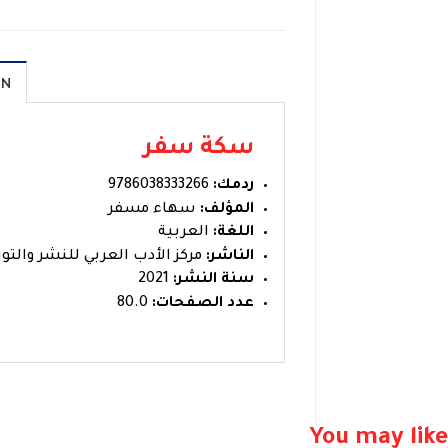
ON
سكة سفر
ردمك:
9786038333266
المؤلف:
سهاء مسفر
اللغة:
العربية
الناشر:
مركز الأدب العربي للنشر والتوز
سنة النشر:
2021
عدد الصفحات:
80.0
You may like