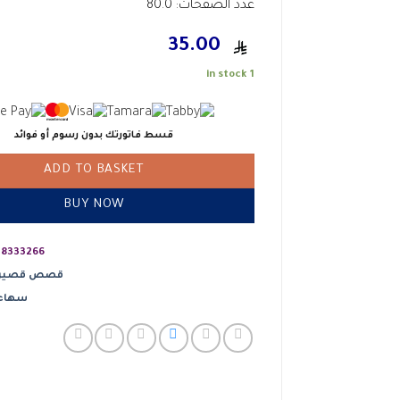
عدد الصفحات: 80.0
35.00
1 in stock
قسط فاتورتك بدون رسوم أو فوائد
ADD TO BASKET
BUY NOW
8333266
قصص قصير
سهاء