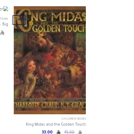
Sale!
TIONS
. Big
CHILDREN BOOKS
King Midas and the Golden Touch
Current
Original
33.00
45.00