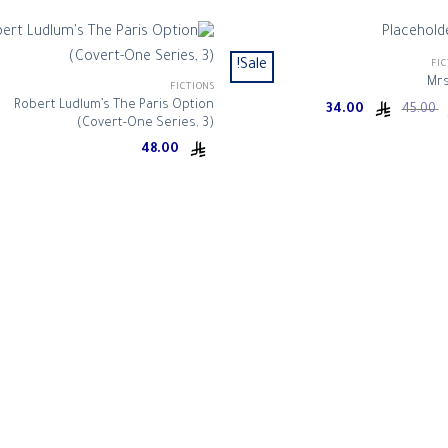
Sale!
FIC
Mrs
FICTIONS
Current
Original
Robert Ludlum’s The Paris Option
34.00
45.00
price
price
(Covert-One Series, 3)
is:
was:
ر.س 45.00.
ر.س 34.00.
48.00