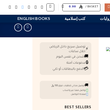
0.00
BASKET /
وايات
كتب إسلامية
ENGLISH BOOKS
توصيل سريع داخل الرياض
⚡
خلال ساعات
🚚
شحن في نفس اليوم
🔒
مدفوعات آمنة
💳
الدفع بالبطاقات أو تابي
🚚
توصيل مجاني للطلبات فوق 100 ﷼
تواصل معنا عبر واتساب
صفحة التواصل
BEST SELLERS