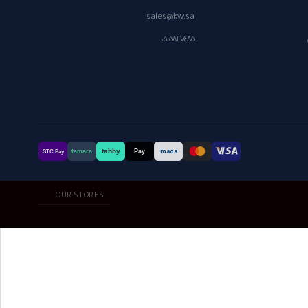
sales@kw.sa
٠٥٠٥٨٢٧٤٨٥
tabby
tamara
Pay
mada
STC Pay
OUR STORES