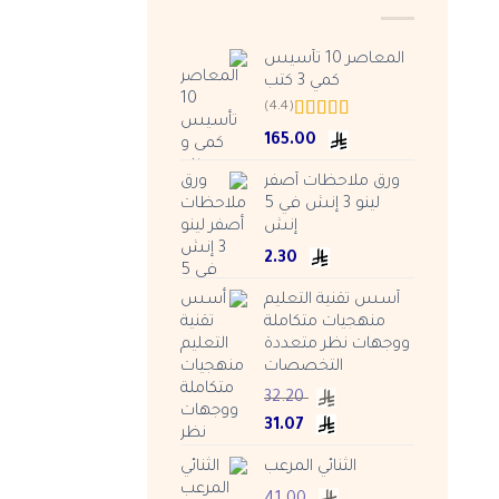
المعاصر 10 تأسيس
كمي 3 كتب
(4.4)
Rated
4.38
165.00
out of 5
ورق ملاحظات أصفر
لينو 3 إنش في 5
إنش
2.30
أسس تقنية التعليم
منهجيات متكاملة
ووجهات نظر متعددة
التخصصات
32.20
Current
Original
31.07
price
price
الثنائي المرعب
is:
was:
ر.س 32.20.
ر.س 31.07.