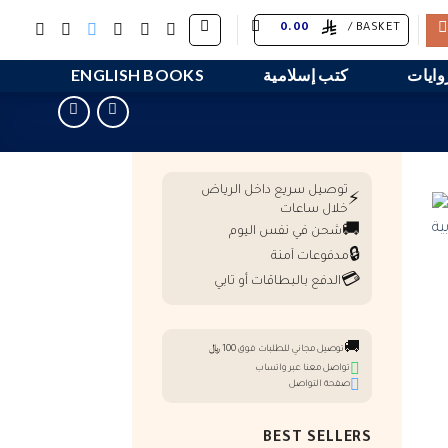
0.00
BASKET /
وايات
كتب إسلامية
ENGLISH BOOKS
توصيل سريع داخل الرياض
⚡
خلال ساعات
🚚
شحن في نفس اليوم
🔒
مدفوعات آمنة
💳
الدفع بالبطاقات أو تابي
🚚
توصيل مجاني للطلبات فوق 100 ﷼
تواصل معنا عبر واتساب
صفحة التواصل
BEST SELLERS