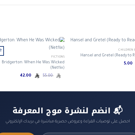
e!
CHILDREN 
Hansel and Gretel (Ready to 
FICTIONS
Bridgerton: When He Was Wicked
5.00
(Netflix)
Current
Original
42.00
55.00
price
price
is:
was:
ر.س 55.00.
ر.س 42.00.
📬 انضم لنشرة موج المعرفة
احصل على توصيات القراءة وعروض حصرية مباشرة في بريدك الإلكتروني