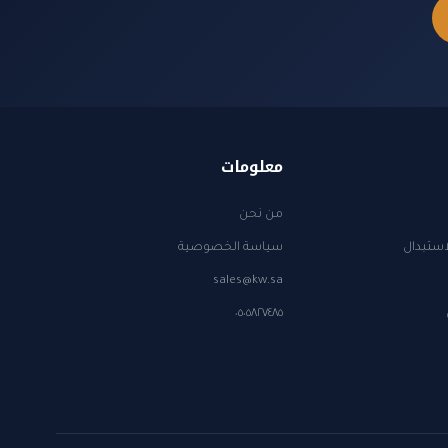
معلومات
من نحن
استبدال
سياسة الخصوصية
sales@kw.sa
٠٥٠٥٨٢٧٤٨٥