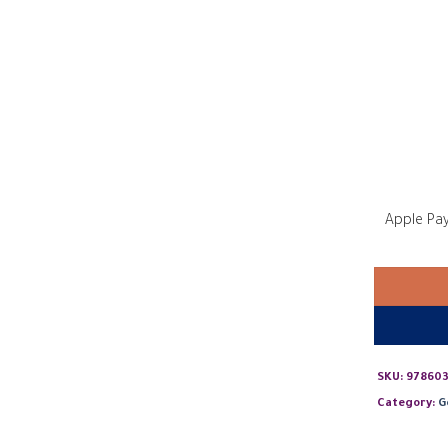
SKU:
978603
Category:
G