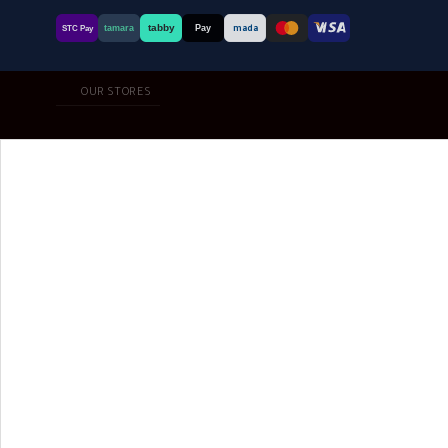
tabby
tamara
Pay
mada
STC Pay
OUR STORES