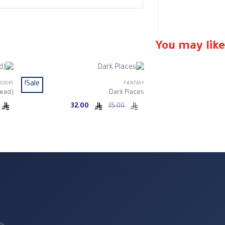
You may like
Sale!
BOOKS
FANTASY
Read)
Dark Places
Current
Original
32.00
35.00
price
price
is:
was:
ر.س 35.00.
ر.س 32.00.