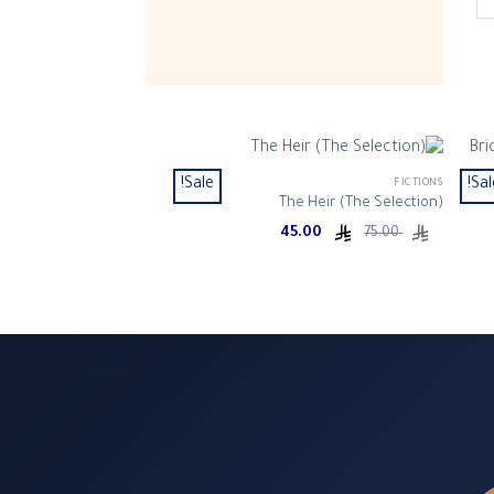
Sale!
Sal
FICTIONS
The Heir (The Selection)
Current
Original
45.00
75.00
price
price
is:
was:
ر.س 75.00.
ر.س 45.00.