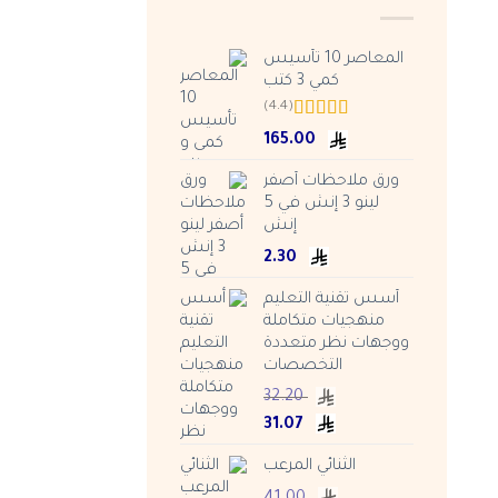
المعاصر 10 تأسيس
كمي 3 كتب
(4.4)
Rated
4.38
165.00
out of 5
ورق ملاحظات أصفر
لينو 3 إنش في 5
إنش
2.30
أسس تقنية التعليم
منهجيات متكاملة
ووجهات نظر متعددة
التخصصات
32.20
Current
Original
31.07
price
price
الثنائي المرعب
is:
was:
ر.س 32.20.
ر.س 31.07.