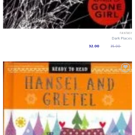
FANTASY
Dark Places
Current
Original
32.00
35.00
price
price
is:
was:
ر.س 35.00.
ر.س 32.00.