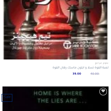
علوم، مراجع
لعبة القوة تسلا و ايلون ماسك رهان القوة
Current
Original
39.00
40.00
price
price
is:
was:
ر.س 40.00.
ر.س 39.00.
Sale!