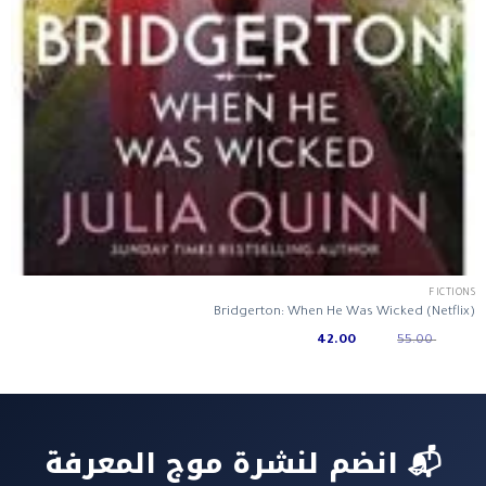
FICTIONS
Bridgerton: When He Was Wicked (Netflix)
Current
Original
42.00
55.00
price
price
is:
was:
ر.س 55.00.
ر.س 42.00.
📬 انضم لنشرة موج المعرفة