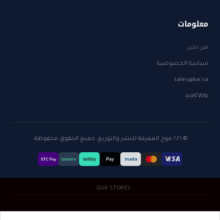
معلومات
من نحن
سياسة الخصوصية
sales@kw.sa
٠٥٠٥٨٢٧٤٨٥
© ٢٠٢٦ موج المعرفة للنشر والتوزيع. جميع الحقوق محفوظة.
tabby
tamara
Pay
mada
STC Pay
OUR STORES