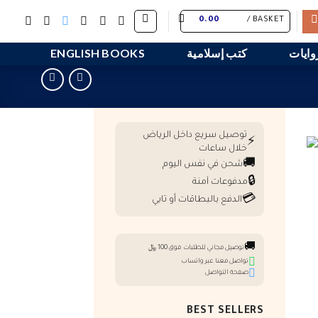
0.00
BASKET /
وايات
كتب إسلامية
ENGLISH BOOKS
توصيل سريع داخل الرياض
⚡
خلال ساعات
🚚
شحن في نفس اليوم
🔒
مدفوعات آمنة
💳
الدفع بالبطاقات أو تابي
🚚
توصيل مجاني للطلبات فوق 100 ﷼
تواصل معنا عبر واتساب
صفحة التواصل
BEST SELLERS