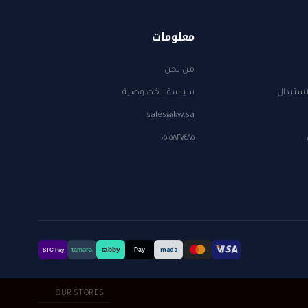
معلومات
من نحن
استبدال
سياسة الخصوصية
sales@kw.sa
٠٥٠٥٨٢٧٤٨٥
tabby
tamara
Pay
mada
STC Pay
OUR STORES