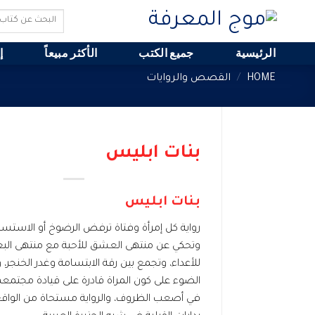
Ski
Search
t
for:
conten
الرئيسية
جميع الكتب
الأكثر مبيعاً
إ
HOME
/
القصص والروايات
بنات ابليس
بنات ابليس
رواية كل إمرأة وفتاة ترفض الرضوخ أو الاستسل
وتحكي عن منتهى العشق للأحبة مع منتهى ال
للأعداء، وتجمع بين رقة الابتسامة وغدر الخنجر، 
الضوء على كون المراة قادرة على قيادة مجتمعها 
في أصعب الظروف، والرواية مستحاة من الواقع 