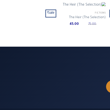
Sale!
FICTIONS
The Heir (The Selection)
Current
Original
45.00
75.00
price
price
is:
was:
ر.س 75.00.
ر.س 45.00.