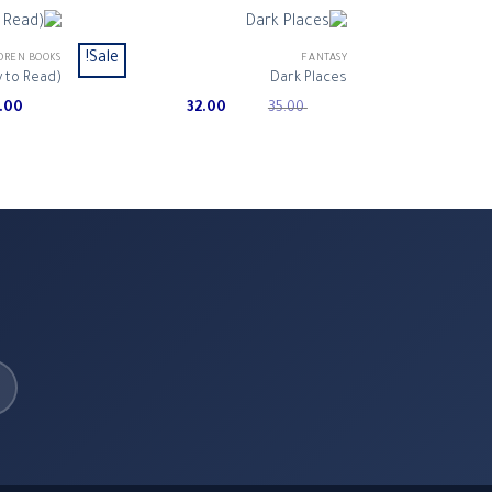
Sale!
DREN BOOKS
FANTASY
 to Read)
Dark Places
Current
Original
5.00
32.00
35.00
price
price
is:
was:
ر.س 35.00.
ر.س 32.00.