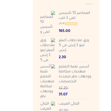
المعاصر 10 تأسيس
كمي 3 كتب
(4.4)
Rated
4.38
165.00
out of 5
ورق ملاحظات أصفر
لينو 3 إنش في 5
إنش
2.30
أسس تقنية التعليم
منهجيات متكاملة
ووجهات نظر متعددة
التخصصات
32.20
Current
Original
31.07
price
price
الثنائي المرعب
is:
was:
ر.س 32.20.
ر.س 31.07.