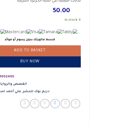
بدايات القبلية في شبه الجزيرة العريية.
50.00
4 in stock
قسط فاتورتك بدون رسوم أو فوائد
ADD TO BASKET
BUY NOW
1002405
القصص والروايا
دريم بوك للنشر
,