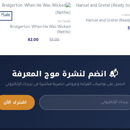
Sale!
CHIL
Hansel and Gretel (Ready
FICTIONS
Bridgerton: When He Was Wicked
(Netflix)
Current
Original
42.00
55.00
price
price
is:
was:
ر.س 55.00.
ر.س 42.00.
📬 انضم لنشرة موج المعرفة
احصل على توصيات القراءة وعروض حصرية مباشرة في بريدك الإلكتروني
اشترك الآن