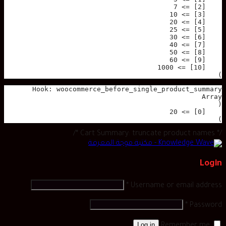
)

)

/* Cart Summary: truncate product names */
Login
*
Username or email address
*
Password
Log in
Remember me