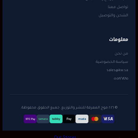
تواصل معنا
الشحن والتوصيل
معلومات
من نحن
سياسة الخصوصية
sales@kw.sa
٠٥٠٥٨٢٧٤٨٥
© ٢٠٢٦ موج المعرفة للنشر والتوزيع. جميع الحقوق محفوظة.
tabby
tamara
Pay
mada
STC Pay