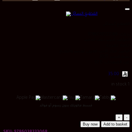
is:
was:
price
price
ر.س 32.20.
ر.س 31.07.
is:
was:
ر.س 41.00.
ر.س 31.00.
القطيع السائل
ردمك: 9786038333068
المؤلف: أحمد خلف الجميد
اللغة: العربية
الناشر: مركز الأدب العربي للنشر والتوزيع
سنة النشر: 2021
عدد الصفحات: 92.0
35.00
1 in stock
قسط فاتورتك بدون رسوم أو فوائد
القطيع
السائل
Buy now
Add to basket
quantity