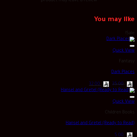
product may leave a review.
You may like
Sale!
Quick View
Fantasy
Dark Places
Current
Original
32.00
35.00
price
price
is:
was:
ر.س 35.00.
ر.س 32.00.
Quick View
Children Books
Hansel and Gretel (Ready to Read)
5.00