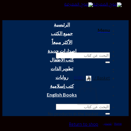
Skip
to
content
الرئيسية
Menu
جميع الكتب
الأكثر مبيعاً
إصدارات جديدة
Search
كتب الأطفال
for:
تطوير الذات
روايات
0.00
Basket /
كتب إسلامية
English Books
Search
for:
No products in the basket.
Home
/
قصص
Return to shop