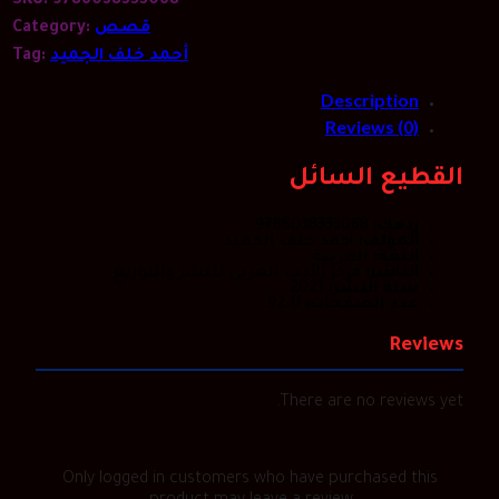
SKU:
9786038333068
قصص
Category:
أحمد خلف الجميد
Tag:
Description
Reviews (0)
القطيع السائل
ردمك:
9786038333068
المؤلف:
أحمد خلف الجميد
اللغة:
العربية
الناشر:
مركز الأدب العربي للنشر والتوزيع
سنة النشر:
2021
عدد الصفحات:
92.0
Reviews
There are no reviews yet.
Only logged in customers who have purchased this