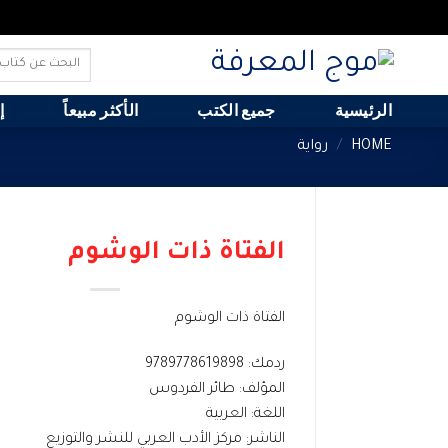
Ski
Search
t
for:
conten
الرئيسية
جميع الكتب
الأكثر مبيعاً
إ
HOME
/
رواية
الفتاة ذات الوشوم
الفتاة ذات الوشوم
ردمك: 9789778619898
المؤلف: طائر الفردوس
اللغة: العربية
الناشر: مركز الأدب العربي للنشر والتوزيع