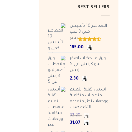
BEST SELLERS
المعاصر 10 تأسيس
كمي 3 كتب
(4.4)
Rated
165.00
4.38
out
of 5
ورق ملاحظات أصفر
لينو 3 إنش في 5
إنش
2.30
أسس تقنية التعليم
منهجيات متكاملة
ووجهات نظر متعددة
التخصصات
32.20
Current
Original
31.07
price
price