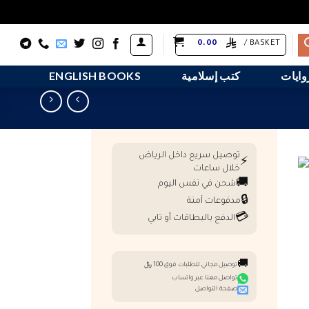
0.00
BASKET /
وايات
كتب إسلامية
ENGLISH BOOKS
توصيل سريع داخل الرياض
⚡
خلال ساعات
🚚
شحن في نفس اليوم
🔒
مدفوعات آمنة
💳
الدفع بالبطاقات أو تابي
🚚
توصيل مجاني للطلبات فوق 100 ﷼
تواصل معنا عبر واتساب
صفحة التواصل