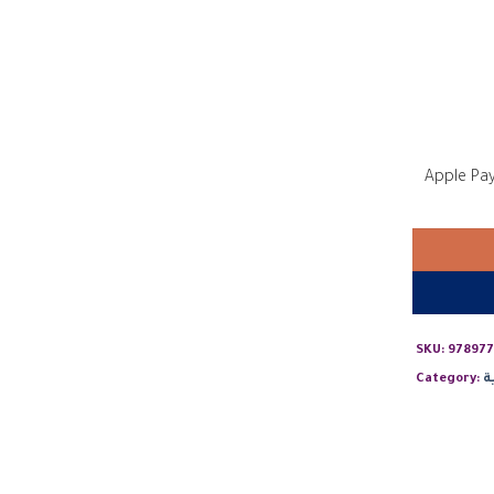
SKU:
978977
ة
Category: