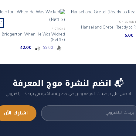
e!
CHILDREN 
Hansel and Gretel (Ready to 
FICTIONS
Bridgerton: When He Was Wicked
5.00
(Netflix)
Current
Original
42.00
55.00
price
price
is:
was:
ر.س 55.00.
ر.س 42.00.
📬 انضم لنشرة موج المعرفة
احصل على توصيات القراءة وعروض حصرية مباشرة في بريدك الإلكتروني
اشترك الآن