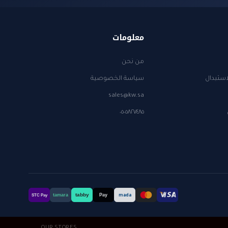
معلومات
من نحن
استبدال
سياسة الخصوصية
sales@kw.sa
٠٥٠٥٨٢٧٤٨٥
tabby
tamara
Pay
mada
STC Pay
OUR STORES