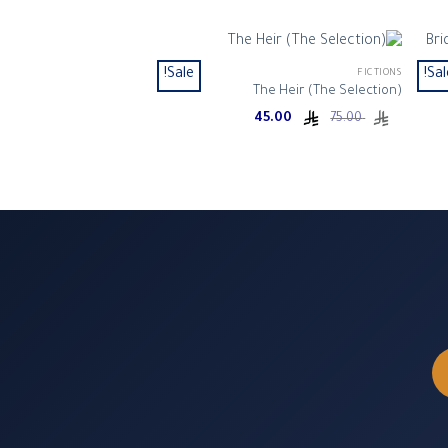
Sale!
Sal
FICTIONS
The Heir (The Selection)
Current
Original
45.00
75.00
price
price
is:
was:
ر.س 75.00.
ر.س 45.00.