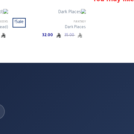
You may like
Sale!
BOOKS
FANTASY
Read)
Dark Places
Current
Original
32.00
35.00
price
price
is:
was:
ر.س 35.00.
ر.س 32.00.