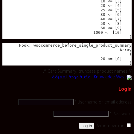
)

)

/* Cart Summary: truncate product names */
Login
*
Username or email address
*
Password
Log in
Remember me