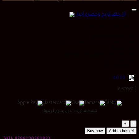
is:
was:
price
price
ر.س 32.20.
ر.س 31.07.
is:
was:
ر.س 41.00.
ر.س 31.00.
آل خلف تاريخ وحضارة أجيال
ردمك: 9786030360833
المؤلف: محمد بن علي بن محمد آل مزهر
اللغة: العربية
الناشر: مركز الأدب العربي للنشر والتوزيع
سنة النشر: 2021
عدد الصفحات: 176
40.00
1 in stock
قسط فاتورتك بدون رسوم أو فوائد
آل
خلف
Buy now
Add to basket
تاريخ