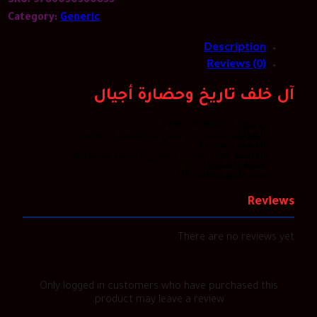
SKU:
9786030360833
وحضارة
أجيال
Category:
Generic
quantity
Description
Reviews (0)
آل خلف تاريخ وحضارة أجيال
ردمك:
9786030360833
المؤلف:
محمد بن علي بن محمد آل مزهر
اللغة:
العربية
الناشر:
مركز الأدب العربي للنشر والتوزيع
سنة النشر:
2021
عدد الصفحات:
176
Reviews
There are no reviews yet.
Only logged in customers who have purchased this
product may leave a review.