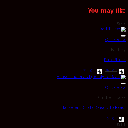
You may like
Sale!
Quick View
Fantasy
Dark Places
Current
Original
32.00
35.00
price
price
is:
was:
ر.س 35.00.
ر.س 32.00.
Quick View
Children Books
Hansel and Gretel (Ready to Read)
5.00
Sale!