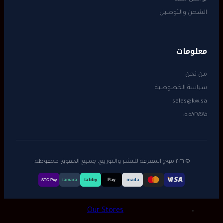
الشحن والتوصيل
معلومات
من نحن
سياسة الخصوصية
sales@kw.sa
٠٥٠٥٨٢٧٤٨٥
© ٢٠٢٦ موج المعرفة للنشر والتوزيع. جميع الحقوق محفوظة.
tabby
tamara
Pay
mada
STC Pay
Our Stores