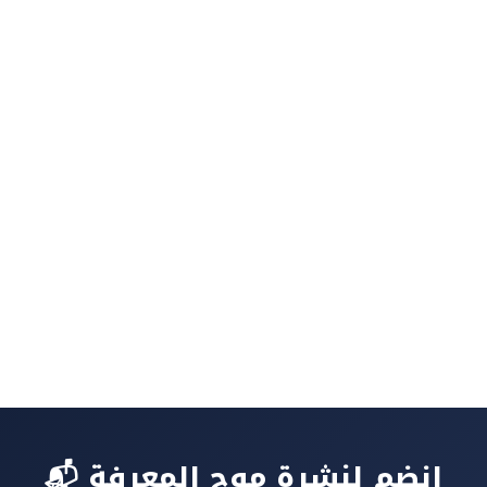
📬 انضم لنشرة موج المعرفة