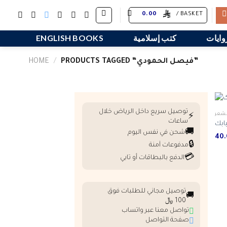
Skip
0.00
BASKET /
to
content
وايات
كتب إسلامية
ENGLISH BOOKS
PRODUCTS TAGGED “‎فيصل الحمودي‎”
/
HOME
توصيل سريع داخل الرياض خلال
لشعر
⚡
ساعات
ابك
🚚
شحن في نفس اليوم
🔒
مدفوعات آمنة
💳
الدفع بالبطاقات أو تابي
توصيل مجاني للطلبات فوق
🚚
100 ﷼
تواصل معنا عبر واتساب
صفحة التواصل