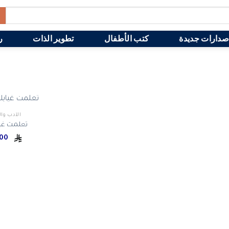
صدارات جديدة
كتب الأطفال
تطوير الذات
ر
الأدب وا
تعلمت غي
40.00