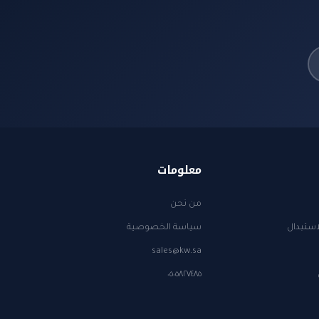
معلومات
من نحن
استبدال
سياسة الخصوصية
sales@kw.sa
٠٥٠٥٨٢٧٤٨٥