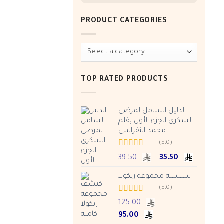
PRODUCT CATEGORIES
TOP RATED PRODUCTS
الدليل الشامل لمرضى
السكري الجزء الأول بقلم
محمد النقراشي
(5.0)
Rated
5.00
Original
Current
39.50
35.50
out of 5
price
price
سلسلة مجموعة زيكولا
was:
is:
ر.س 39.50.
(5.0)
Rated
5.00
125.00
out of 5
Original
Current
95.00