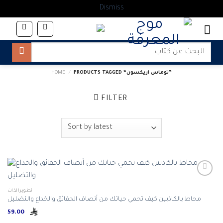
Dismiss
Skip
to
content
Search
for:
PRODUCTS TAGGED “توماس اريكسون‎”
/
HOME
FILTER
تطويرالذات
59.00