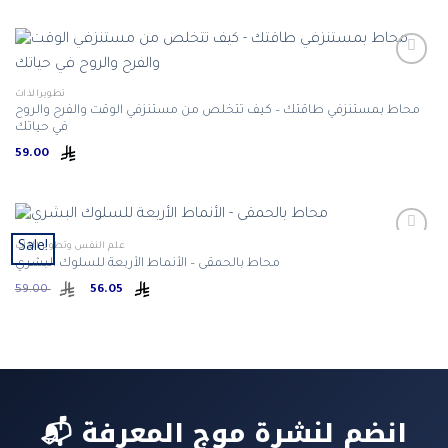
تطويرالذات
محاط بمستنزفي طاقتك – كيف تتخلص من مستنزفي الوقت والفرح والروح
في حياتك
59.00
Sale!
علم النفس وتطوير الذات
محاط بالحمقى – الأنماط الأربعة للسلوك البشري
Original
Current
59.00
56.05
price
price
was:
is:
ر.س 56.05.
ر.س 59.00.
📬 انضم لنشرة موج المعرفة