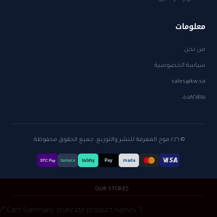
معلومات
من نحن
سياسة الخصوصية
sales@kw.sa
٠٥٠٥٨٢٧٤٨٥
© ٢٠٢٦ موج المعرفة للنشر والتوزيع. جميع الحقوق محفوظة.
tabby
tamara
Pay
mada
STC Pay
OUR STORES
/* Cart Summary: truncate product names */