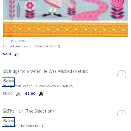
CHILDREN BOOKS
Hansel and Gretel (Ready to Read)
5.00
Sale!
FICTIONS
Bridgerton: When He Was Wicked (Netflix)
Original
Current
55.00
42.00
price
price
was:
is:
ر.س 42.00.
ر.س 55.00.
Sale!
FICTIONS
The Heir (The Selection)