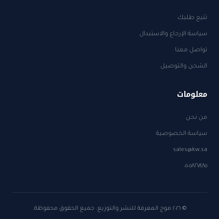
تتبع طلبك
سياسة الإرجاع والاستبدال
تواصل معنا
الشحن والتوصيل
معلومات
من نحن
سياسة الخصوصية
sales@kw.sa
٠٥٠٥٨٢٧٤٨٥
© ٢٠٢٦ موج المعرفة للنشر والتوزيع. جميع الحقوق محفوظة.