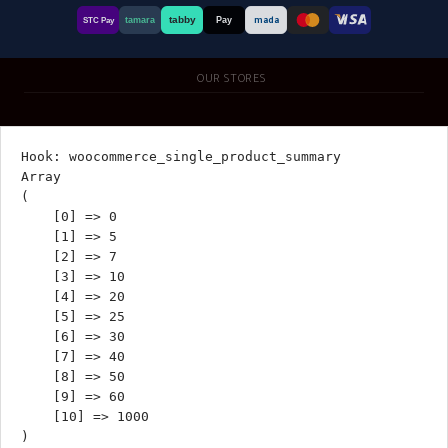
tabby
tamara
Pay
mada
STC Pay
OUR STORES
Hook: woocommerce_single_product_summary

Array

(

    [0] => 0

    [1] => 5

    [2] => 7

    [3] => 10

    [4] => 20

    [5] => 25

    [6] => 30

    [7] => 40

    [8] => 50

    [9] => 60

    [10] => 1000
