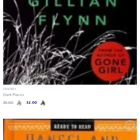
FANTASY
Dark Places
Original
Current
35.00
32.00
price
price
was:
is:
ر.س 32.00.
ر.س 35.00.