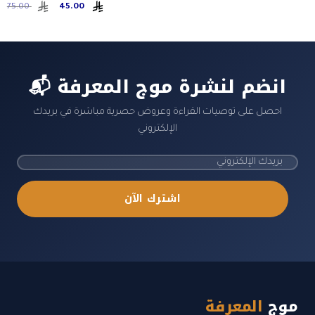
Original
Current
75.00
45.00
price
price
was:
is:
ر.س 45.00.
ر.س 75.00.
📬 انضم لنشرة موج المعرفة
احصل على توصيات القراءة وعروض حصرية مباشرة في بريدك
الإلكتروني
اشترك الآن
موج
المعرفة