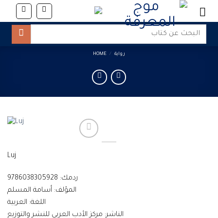
Skip
to
content
Search
for:
رواية
/
HOME
Luj
ردمك: 9786038305928
المؤلف: أسامة المسلم
اللغة: العربية
الناشر: مركز الأدب العربي للنشر والتوزيع