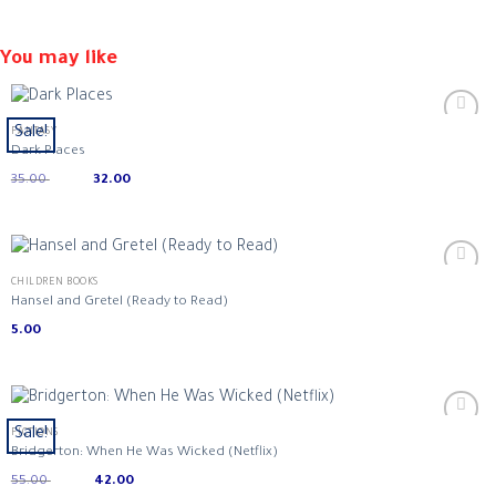
You may like
Sale!
FANTASY
Dark Places
Original
Current
35.00
32.00
price
price
was:
is:
ر.س 32.00.
ر.س 35.00.
CHILDREN BOOKS
Hansel and Gretel (Ready to Read)
5.00
Sale!
FICTIONS
Bridgerton: When He Was Wicked (Netflix)
Original
Current
55.00
42.00
price
price