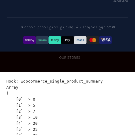
٠٥٠٥٨٢٧٤٨٥
© ٢٠٢٦ موج المعرفة للنشر والتوزيع. جميع الحقوق محفوظة.
tabby
tamara
Pay
mada
STC Pay
OUR STORES
Hook: woocommerce_single_product_summary

Array

(

    [0] => 0

    [1] => 5

    [2] => 7

    [3] => 10

    [4] => 20

    [5] => 25
