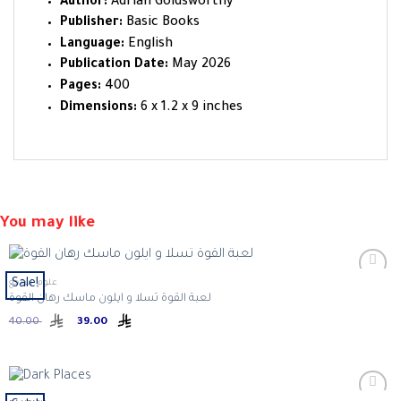
Author:
Adrian Goldsworthy
Publisher:
Basic Books
Language:
English
Publication Date:
May 2026
Pages:
400
Dimensions:
6 x 1.2 x 9 inches
You may like
Sale!
علوم، مراجع
لعبة القوة تسلا و ايلون ماسك رهان القوة
Original
Current
40.00
39.00
price
price
was:
is:
ر.س 39.00.
ر.س 40.00.