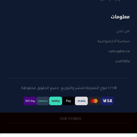
معلومات
من نحن
سياسة الخصوصية
sales@kw.sa
٠٥٠٥٨٢٧٤٨٥
© ٢٠٢٦ موج المعرفة للنشر والتوزيع. جميع الحقوق محفوظة.
tabby
tamara
Pay
mada
STC Pay
OUR STORES