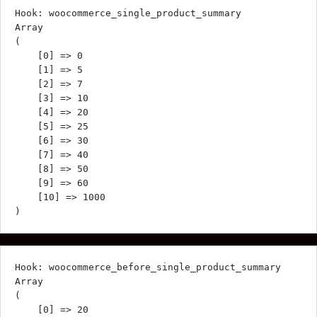
Hook: woocommerce_single_product_summary

Array

(

    [0] => 0

    [1] => 5

    [2] => 7

    [3] => 10

    [4] => 20

    [5] => 25

    [6] => 30

    [7] => 40

    [8] => 50

    [9] => 60

    [10] => 1000

Hook: woocommerce_before_single_product_summary

Array

(

    [0] => 20
