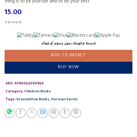
thing is to be yourself and to do your best.
15.00
3 in stock
قسط فاتورتك بدون رسوم أو فوائد
ADD TO BASKET
BUY NOW
SKU:
9780062094964
Category:
Children Books
Tags:
Greenwillow Books
,
Herman Parish