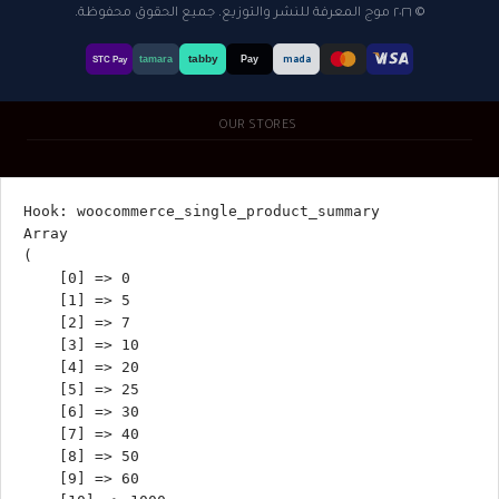
© ٢٠٢٦ موج المعرفة للنشر والتوزيع. جميع الحقوق محفوظة.
tabby
tamara
Pay
mada
STC Pay
OUR STORES
Hook: woocommerce_single_product_summary

Array

(

    [0] => 0

    [1] => 5

    [2] => 7

    [3] => 10

    [4] => 20

    [5] => 25

    [6] => 30

    [7] => 40

    [8] => 50

    [9] => 60
