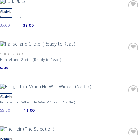
Sale!
FANTASY
Dark Places
Original
Current
35.00
32.00
price
price
was:
is:
ر.س 32.00.
ر.س 35.00.
CHILDREN BOOKS
Hansel and Gretel (Ready to Read)
5.00
Sale!
FICTIONS
Bridgerton: When He Was Wicked (Netflix)
Original
Current
55.00
42.00
price
price
was:
is:
ر.س 42.00.
ر.س 55.00.
FICTIONS