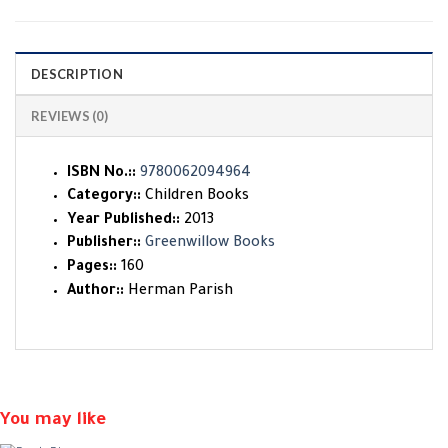
DESCRIPTION
REVIEWS (0)
ISBN No.::
9780062094964
Category::
Children Books
Year Published::
2013
Publisher::
Greenwillow Books
Pages::
160
Author::
Herman Parish
You may like