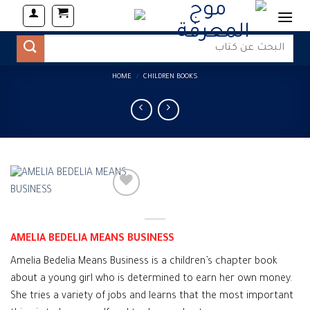
Skip
to
content
Search
for:
HOME
/
CHILDREN BOOKS
AMELIA BEDELIA MEANS BUSINESS
Amelia Bedelia Means Business is a children’s chapter book
about a young girl who is determined to earn her own money.
She tries a variety of jobs and learns that the most important