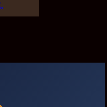
46.00
جث