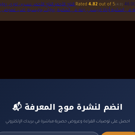
was:
is:
price
price
out of 5
4.82
Rated
التاج الأحمر
(4.8)
ر.س 95.00.
ر.س 125.00.
was:
is:
ة فى المكتبة
ر.س 74.00.
ر.س 87.00.
📬 انضم لنشرة موج المعرفة
احصل على توصيات القراءة وعروض حصرية مباشرة في بريدك الإلكتروني