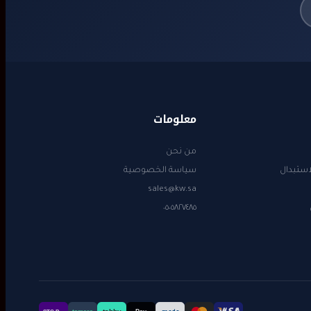
معلومات
من نحن
استبدال
سياسة الخصوصية
sales@kw.sa
٠٥٠٥٨٢٧٤٨٥