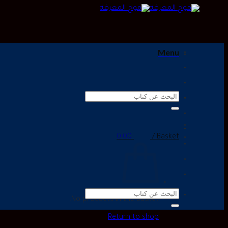
Menu
Search
for:
0.00
Basket /
Search
No products in the basket.
for:
Return to shop