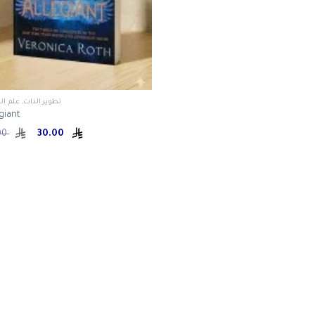
تطوير الذات، علم ا
giant
Original
Current
39.00
30.00
price
price
was:
is:
ر.س 30.00.
ر.س 39.00.