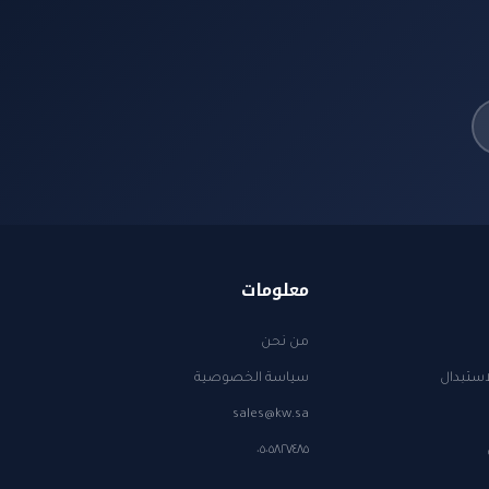
معلومات
من نحن
استبدال
سياسة الخصوصية
sales@kw.sa
٠٥٠٥٨٢٧٤٨٥