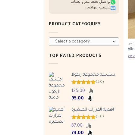
تواصل معنا عبر واتساب
صفحة التواصل
PRODUCT CATEGORIES
Select a category
لنفس
Alle
TOP RATED PRODUCTS
سلسلة مجموعة زيكولا
(5.0)
Rated
5.00
125.00
out of 5
Original
Current
95.00
price
price
أهمية القرارات الصغيرة
was:
is:
ر.س 95.00.
ر.س 125.00.
(5.0)
Rated
5.00
87.00
out of 5
Original
Current
74.00