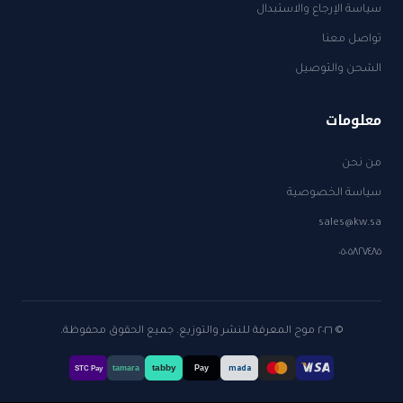
سياسة الإرجاع والاستبدال
تواصل معنا
الشحن والتوصيل
معلومات
من نحن
سياسة الخصوصية
sales@kw.sa
٠٥٠٥٨٢٧٤٨٥
© ٢٠٢٦ موج المعرفة للنشر والتوزيع. جميع الحقوق محفوظة.
tabby
tamara
Pay
mada
STC Pay