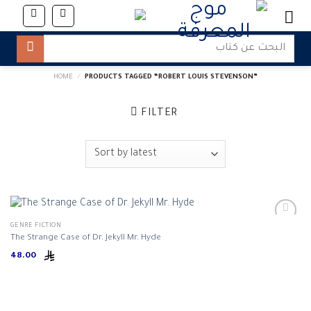
Skip
to
content
Search
for:
HOME
/
PRODUCTS TAGGED “ROBERT LOUIS STEVENSON”
FILTER
GENRE FICTION
The Strange Case of Dr. Jekyll Mr. Hyde
48.00