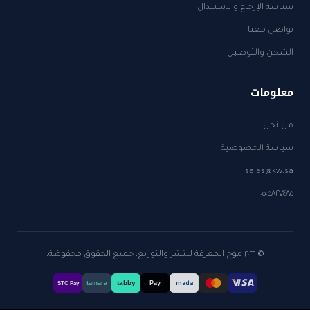
سياسة الإرجاع والاستبدال
تواصل معنا
الشحن والتوصيل
معلومات
من نحن
سياسة الخصوصية
sales@kw.sa
٠٥٠٥٨٢٧٤٨٥
© ٢٠٢٦ موج المعرفة للنشر والتوزيع. جميع الحقوق محفوظة.
tabby
tamara
Pay
mada
STC Pay