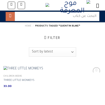
Skip
to
content
Search
for:
HOME
/
PRODUCTS TAGGED “QUENTIN BLAKE”
FILTER
CHILDREN BOOKS
THREE LITTLE MONKEYS
33.00