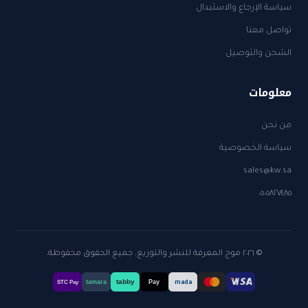
سياسة الإرجاع والاستبدال
تواصل معنا
الشحن والتوصيل
معلومات
من نحن
سياسة الخصوصية
sales@kw.sa
٠٥٠٥٨٢٧٤٨٥
© ٢٠٢٦ موج المعرفة للنشر والتوزيع. جميع الحقوق محفوظة.
tabby
tamara
Pay
mada
STC Pay