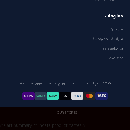
معلومات
من نحن
سياسة الخصوصية
sales@kw.sa
٠٥٠٥٨٢٧٤٨٥
© ٢٠٢٦ موج المعرفة للنشر والتوزيع. جميع الحقوق محفوظة.
tabby
tamara
Pay
mada
STC Pay
OUR STORES
/* Cart Summary: truncate product names */