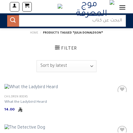
Skip
to
content
Search
for:
HOME
/
PRODUCTS TAGGED “JULIA DONALDSON”
FILTER
CHILDREN BOOKS
What the Ladybird Heard
14.00