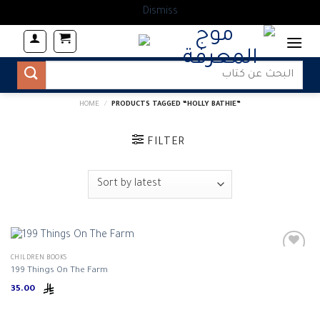
Dismiss
Skip
to
content
Search
for:
HOME
/
PRODUCTS TAGGED “HOLLY BATHIE”
FILTER
CHILDREN BOOKS
199 Things On The Farm
35.00