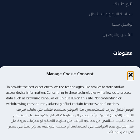
تتبع طلبك
سياسة الإرجاع والاستبدال
تواصل معنا
الشحن والتوصيل
معلومات
من نحن
Manage Cookie Consent
سياسة الخصوصية
To provide the best experiences, we use technologies like cookies to store and/or
sales@kw.sa
access device information. Consenting to these technologies will allow us to process
٠٥٠٥٨٢٧٤٨٥
data such as browsing behavior or unique IDs on this site. Not consenting or
withdrawing consent, may adversely affect certain features and functions.
لتوفير أفضل تجارب للمستخدمين، هذا الموقع يستخدم تقنيات مثل ملفات تعريف
الارتباط (الكوكيز) لتخزين و/أو الوصول إلى معلومات الجهاز. بالموافقة على استخدام
هذه التقنيات، سنتمكن من معالجة البيانات مثل سلوك التصفح أو معرّفات فريدة على
© ٢٠٢٦ موج المعرفة للنشر والتوزيع. جميع الحقوق محفوظة.
هذا الموقع. عدم الموافقة على استخدامها أو سحب الموافقة قد يؤثر سلباً على بعض
الميزات والوظائف.
tabby
tamara
Pay
mada
STC Pay