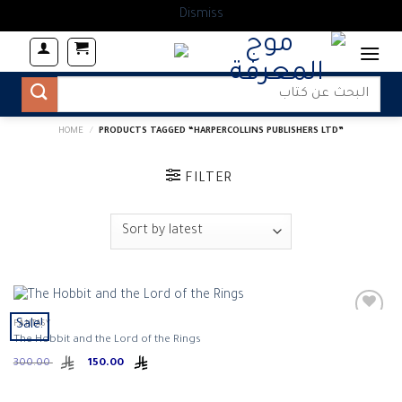
Dismiss
Skip
to
content
Search
for:
HOME
/
PRODUCTS TAGGED “HARPERCOLLINS PUBLISHERS LTD”
FILTER
Sale!
FANTASY
The Hobbit and the Lord of the Rings
Original
Current
300.00
150.00
price
price
was:
is:
ر.س 150.00.
ر.س 300.00.