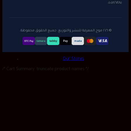
٠٥٠٥٨٢٧٤٨٥
© ٢٠٢٦ موج المعرفة للنشر والتوزيع. جميع الحقوق محفوظة.
tabby
tamara
Pay
mada
STC Pay
Our Stores
/* Cart Summary: truncate product names */