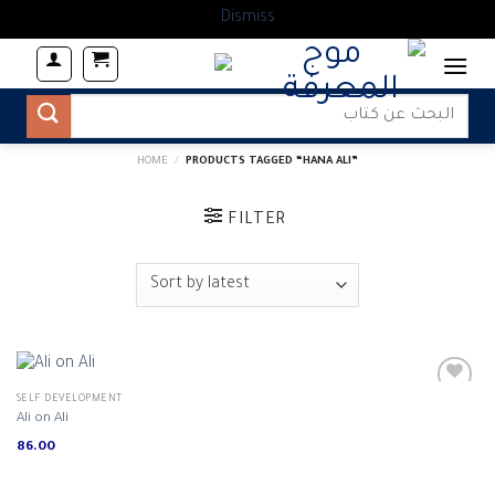
Dismiss
Skip
to
content
Search
for:
HOME
/
PRODUCTS TAGGED “HANA ALI”
FILTER
SELF DEVELOPMENT
Ali on Ali
Add to
86.00
wishlist