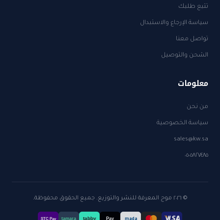
تتبع طلبك
سياسة الإرجاع والاستبدال
تواصل معنا
الشحن والتوصيل
معلومات
من نحن
سياسة الخصوصية
sales@kw.sa
٠٥٠٥٨٢٧٤٨٥
© ٢٠٢٦ موج المعرفة للنشر والتوزيع. جميع الحقوق محفوظة.
tabby
tamara
Pay
mada
STC Pay