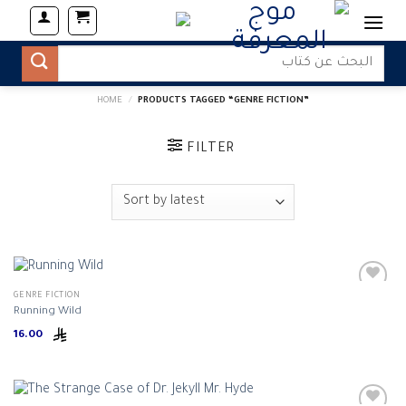
Skip
to
content
Search
for:
HOME
/
PRODUCTS TAGGED “GENRE FICTION”
FILTER
GENRE FICTION
Running Wild
16.00