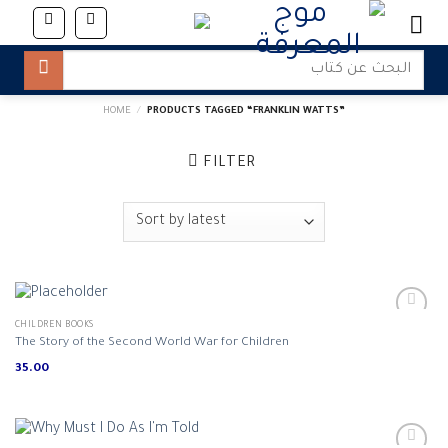
Skip
to
content
Search
for:
HOME
/
PRODUCTS TAGGED “FRANKLIN WATTS”
FILTER
CHILDREN BOOKS
The Story of the Second World War for Children
35.00