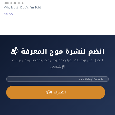
CHILDREN BOOKS
Why Must I Do As I’m Told
39.00
📬 انضم لنشرة موج المعرفة
احصل على توصيات القراءة وعروض حصرية مباشرة في بريدك
الإلكتروني
اشترك الآن