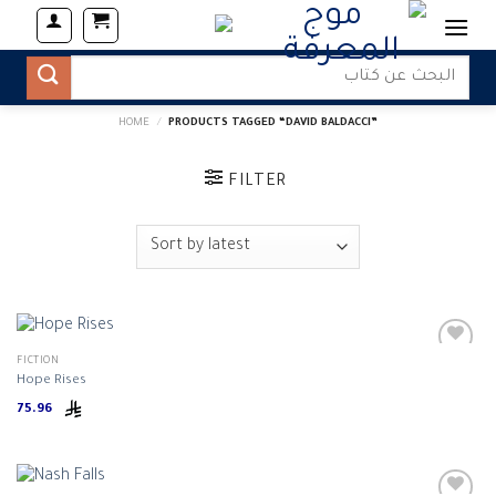
Skip
to
content
Search
for:
HOME
/
PRODUCTS TAGGED “DAVID BALDACCI”
FILTER
FICTION
Hope Rises
75.96