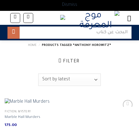
Dismiss
Skip
to
content
Search
for:
HOME
/
PRODUCTS TAGGED “ANTHONY HOROWITZ”
FILTER
FICTION, MYSTERY
Marble Hall Murders
175.00