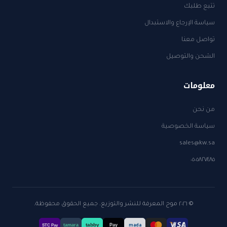
تتبع طلبك
سياسة الإرجاع والاستبدال
تواصل معنا
الشحن والتوصيل
معلومات
من نحن
سياسة الخصوصية
sales@kw.sa
٠٥٠٥٨٢٧٤٨٥
© ٢٠٢٦ موج المعرفة للنشر والتوزيع. جميع الحقوق محفوظة.
tabby
tamara
Pay
mada
STC Pay