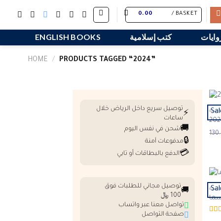
Skip
0.00
BASKET /
to
content
وايات
كتب إسلامية
ENGLISH BOOKS
HOME
/
PRODUCTS TAGGED “2024”
توصيل سريع داخل الرياض خلال
Sal
سية
⚡
ساعات
🚚
شحن في نفس اليوم
🔒
مدفوعات آمنة
💳
الدفع بالبطاقات أو تابي
توصيل مجاني للطلبات فوق
Sal
سية
🚚
100 ﷼
سما
تواصل معنا عبر واتساب
صفحة التواصل
Rat