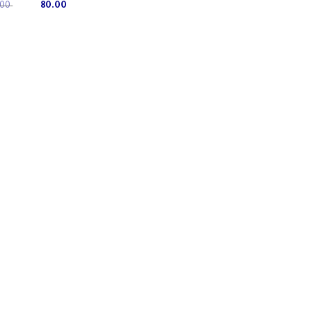
Original
Current
130.00
80.00
of 5
price
price
was:
is:
ر.س 80.00.
ر.س 130.00.