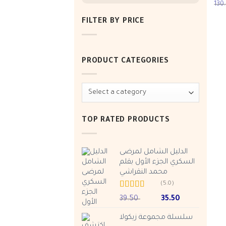
out 
FILTER BY PRICE
Min
Max
price
price
PRODUCT CATEGORIES
TOP RATED PRODUCTS
الدليل الشامل لمرضى
السكري الجزء الأول بقلم
محمد النقراشي
(5.0)
Rated
5.00
Original
Current
39.50
35.50
out of 5
price
price
سلسلة مجموعة زيكولا
was:
is: