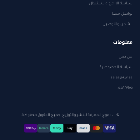
سياسة الإرجاع والاستبدال
تواصل معنا
الشحن والتوصيل
معلومات
من نحن
سياسة الخصوصية
sales@kw.sa
٠٥٠٥٨٢٧٤٨٥
© ٢٠٢٦ موج المعرفة للنشر والتوزيع. جميع الحقوق محفوظة.
tabby
tamara
Pay
mada
STC Pay