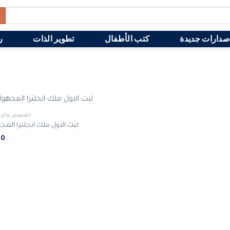
صدارات جديدة
كتب الأطفال
تطوير الذات
ر
القصص والرو
ليث الاول ملك انجلترا المج
51.00