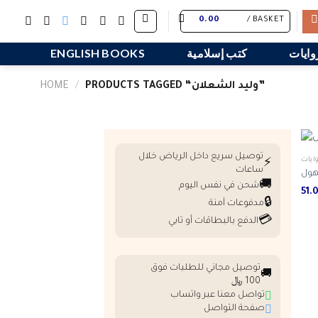
Skip
0.00
BASKET /
to
content
وايات
كتب إسلامية
ENGLISH BOOKS
PRODUCTS TAGGED “‎وليد الشعلان”
/
HOME
توصيل سريع داخل الرياض خلال
ايات
⚡
ساعات
هول
🚚
شحن في نفس اليوم
🔒
مدفوعات آمنة
💳
الدفع بالبطاقات أو تابي
توصيل مجاني للطلبات فوق
🚚
100 ﷼
تواصل معنا عبر واتساب
صفحة التواصل