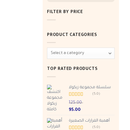
FILTER BY PRICE
Min
Max
price
price
PRODUCT CATEGORIES
TOP RATED PRODUCTS
سلسلة مجموعة زيكولا
(5.0)
Rated
5.00
125.00
out of 5
Original
Current
95.00
price
price
أهمية القرارات الصغيرة
was:
is:
ر.س 95.00.
ر.س 125.00.
(5.0)