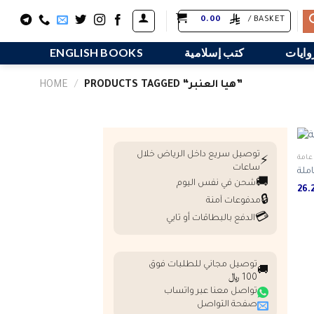
Skip
0.00
BASKET /
to
content
وايات
كتب إسلامية
ENGLISH BOOKS
PRODUCTS TAGGED “هيا العنبر‎”
/
HOME
توصيل سريع داخل الرياض خلال
عامة
⚡
ساعات
املة
🚚
شحن في نفس اليوم
🔒
مدفوعات آمنة
💳
الدفع بالبطاقات أو تابي
توصيل مجاني للطلبات فوق
🚚
100 ﷼
تواصل معنا عبر واتساب
صفحة التواصل