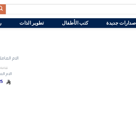
صدارات جديدة
كتب الأطفال
تطوير الذات
ر
ثقافة 
الام الع
26.25