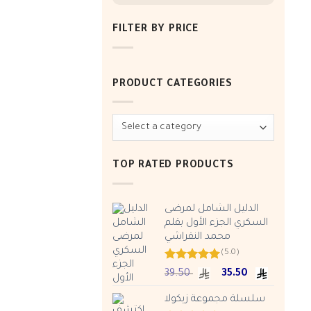
FILTER BY PRICE
Min
Max
price
price
PRODUCT CATEGORIES
TOP RATED PRODUCTS
الدليل الشامل لمرضى
السكري الجزء الأول بقلم
محمد النقراشي
(5.0)
Rated
5.00
Original
Current
39.50
35.50
out of 5
price
price
سلسلة مجموعة زيكولا
was:
is: