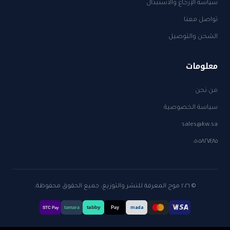
سياسة الإرجاع والاستبدال
تواصل معنا
الشحن والتوصيل
معلومات
من نحن
سياسة الخصوصية
sales@kw.sa
٠٥٠٥٨٢٧٤٨٥
© ٢٠٢٦ موج المعرفة للنشر والتوزيع. جميع الحقوق محفوظة.
tabby
tamara
Pay
mada
STC Pay