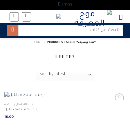
Dismiss
Skip
to
content
Search
for:
PRODUCTS TAGGED “هند وسيف”
/
HOME
FILTER
كتب الأطفال والناشئة
دردشه منتصف الليل
16.00