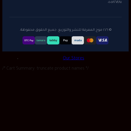
٠٥٠٥٨٢٧٤٨٥
© ٢٠٢٦ موج المعرفة للنشر والتوزيع. جميع الحقوق محفوظة.
tabby
tamara
Pay
mada
STC Pay
Our Stores
/* Cart Summary: truncate product names */