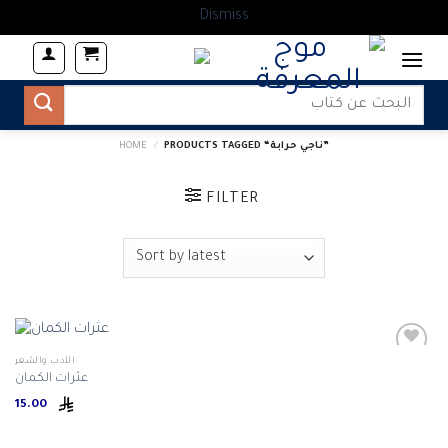
Dismiss
Skip
to
content
Search
for:
PRODUCTS TAGGED “ناجي حرابة”
/
HOME
FILTER
الأدب والشعر
عثرات الكمان
Add to
15.00
wishlist