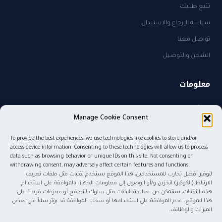
تتبع طلبك
سياسة الإرجاع والاستبدال
تواصل معنا
الشحن والتوصيل
معلومات
من نحن
Manage Cookie Consent
سياسة الخصوصية
To provide the best experiences, we use technologies like cookies to store and/or
sales@kw.sa
access device information. Consenting to these technologies will allow us to process
٠٥٠٥٨٢٧٤٨٥
data such as browsing behavior or unique IDs on this site. Not consenting or
withdrawing consent, may adversely affect certain features and functions.
لتوفير أفضل تجارب للمستخدمين، هذا الموقع يستخدم تقنيات مثل ملفات تعريف
الارتباط (الكوكيز) لتخزين و/أو الوصول إلى معلومات الجهاز. بالموافقة على استخدام
هذه التقنيات، سنتمكن من معالجة البيانات مثل سلوك التصفح أو معرّفات فريدة على
© ٢٠٢٦ موج المعرفة للنشر والتوزيع. جميع الحقوق محفوظة.
هذا الموقع. عدم الموافقة على استخدامها أو سحب الموافقة قد يؤثر سلباً على بعض
الميزات والوظائف.
tabby
tamara
Pay
mada
STC Pay