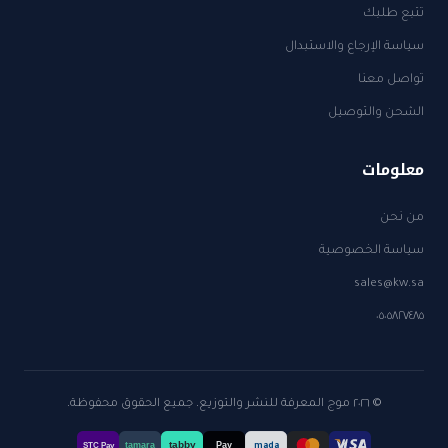
تتبع طلبك
سياسة الإرجاع والاستبدال
تواصل معنا
الشحن والتوصيل
معلومات
من نحن
سياسة الخصوصية
sales@kw.sa
٠٥٠٥٨٢٧٤٨٥
© ٢٠٢٦ موج المعرفة للنشر والتوزيع. جميع الحقوق محفوظة.
tabby
tamara
Pay
mada
STC Pay