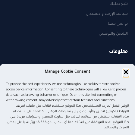
تتبع طلبك
سياسة الإرجاع والاستبدال
تواصل معنا
الشحن والتوصيل
معلومات
من نحن
Manage Cookie Consent
سياسة الخصوصية
To provide the best experiences, we use technologies like cookies to store and/or
sales@kw.sa
access device information. Consenting to these technologies will allow us to process
٠٥٠٥٨٢٧٤٨٥
data such as browsing behavior or unique IDs on this site. Not consenting or
withdrawing consent, may adversely affect certain features and functions.
لتوفير أفضل تجارب للمستخدمين، هذا الموقع يستخدم تقنيات مثل ملفات تعريف
الارتباط (الكوكيز) لتخزين و/أو الوصول إلى معلومات الجهاز. بالموافقة على استخدام
هذه التقنيات، سنتمكن من معالجة البيانات مثل سلوك التصفح أو معرّفات فريدة على
© ٢٠٢٦ موج المعرفة للنشر والتوزيع. جميع الحقوق محفوظة.
هذا الموقع. عدم الموافقة على استخدامها أو سحب الموافقة قد يؤثر سلباً على بعض
الميزات والوظائف.
tabby
tamara
Pay
mada
STC Pay