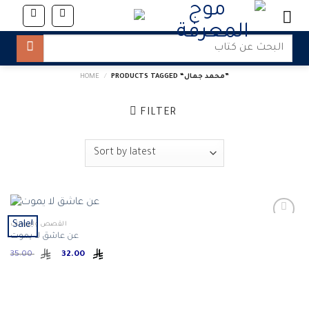
Skip
to
content
Search
for:
PRODUCTS TAGGED “محمد جمال”
/
HOME
FILTER
Sale!
القصص والروايات
عن عاشق لا يموت
Original
Current
35.00
32.00
price
price
was:
is:
ر.س 32.00.
ر.س 35.00.