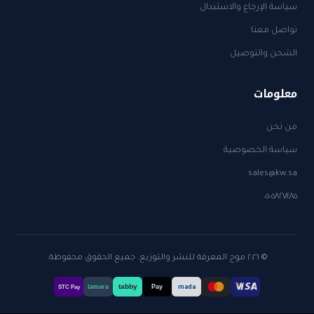
سياسة الإرجاع والاستبدال
تواصل معنا
الشحن والتوصيل
معلومات
من نحن
سياسة الخصوصية
sales@kw.sa
٠٥٠٥٨٢٧٤٨٥
© ٢٠٢٦ موج المعرفة للنشر والتوزيع. جميع الحقوق محفوظة.
tabby
tamara
Pay
mada
STC Pay