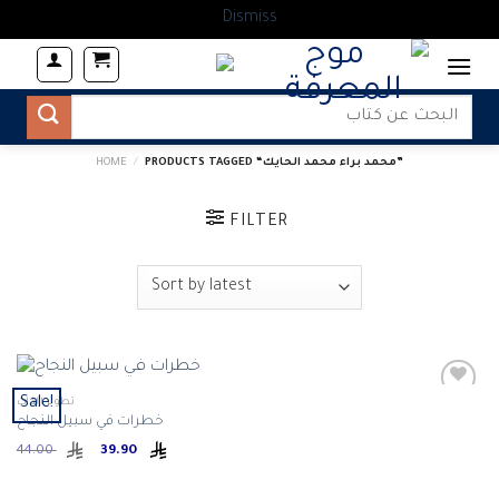
Dismiss
Skip
to
content
Search
for:
PRODUCTS TAGGED “محمد براء محمد الحايك”
/
HOME
FILTER
Sale!
تطوير الذات
خطرات في سبيل النجاح
Original
Current
Add to
44.00
39.90
price
price
wishlist
was:
is:
ر.س 39.90.
ر.س 44.00.