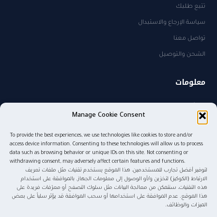
تتبع طلبك
سياسة الإرجاع والاستبدال
تواصل معنا
الشحن والتوصيل
معلومات
من نحن
Manage Cookie Consent
سياسة الخصوصية
To provide the best experiences, we use technologies like cookies to store and/or
sales@kw.sa
access device information. Consenting to these technologies will allow us to process
٠٥٠٥٨٢٧٤٨٥
data such as browsing behavior or unique IDs on this site. Not consenting or
withdrawing consent, may adversely affect certain features and functions.
لتوفير أفضل تجارب للمستخدمين، هذا الموقع يستخدم تقنيات مثل ملفات تعريف
الارتباط (الكوكيز) لتخزين و/أو الوصول إلى معلومات الجهاز. بالموافقة على استخدام
هذه التقنيات، سنتمكن من معالجة البيانات مثل سلوك التصفح أو معرّفات فريدة على
© ٢٠٢٦ موج المعرفة للنشر والتوزيع. جميع الحقوق محفوظة.
هذا الموقع. عدم الموافقة على استخدامها أو سحب الموافقة قد يؤثر سلباً على بعض
الميزات والوظائف.
tabby
tamara
Pay
mada
STC Pay