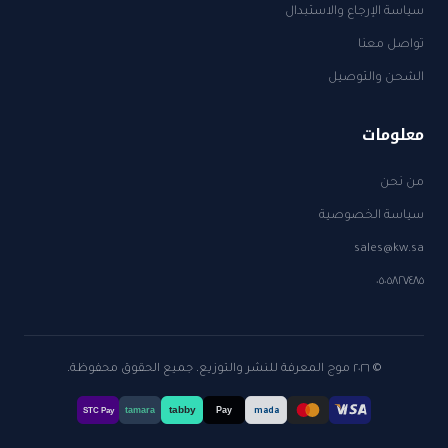
سياسة الإرجاع والاستبدال
تواصل معنا
الشحن والتوصيل
معلومات
من نحن
سياسة الخصوصية
sales@kw.sa
٠٥٠٥٨٢٧٤٨٥
© ٢٠٢٦ موج المعرفة للنشر والتوزيع. جميع الحقوق محفوظة.
tabby
tamara
Pay
mada
STC Pay