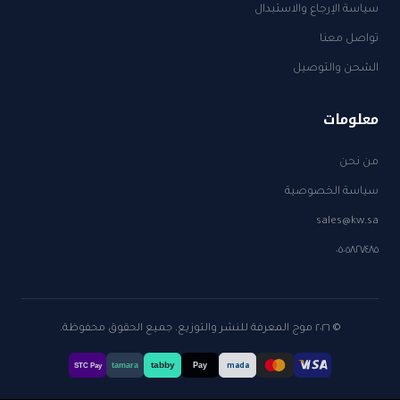
سياسة الإرجاع والاستبدال
تواصل معنا
الشحن والتوصيل
معلومات
من نحن
سياسة الخصوصية
sales@kw.sa
٠٥٠٥٨٢٧٤٨٥
© ٢٠٢٦ موج المعرفة للنشر والتوزيع. جميع الحقوق محفوظة.
tabby
tamara
Pay
mada
STC Pay