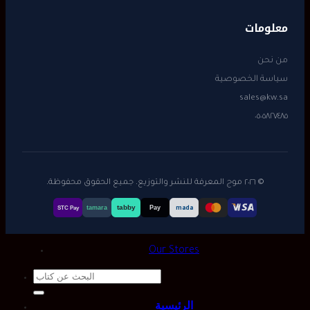
معلومات
من نحن
سياسة الخصوصية
sales@kw.sa
٠٥٠٥٨٢٧٤٨٥
© ٢٠٢٦ موج المعرفة للنشر والتوزيع. جميع الحقوق محفوظة.
tabby
tamara
Pay
mada
STC Pay
Our Stores
Search
for:
الرئيسية