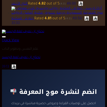
ر.س 74.00.
ر.س 87.00.
التاج الأحمر
Rated
4.82
out of 5
46.00
(4.8)
Original
جثة فى المكتبة
Rated
4.81
out of 5
40.50
(4.8)
price
Current
33.00
was:
price
is:
ر.س 33.00.
Quick View
علم النفس وتطوير الذات
تحتاج ان تعرف لغة الجسد
39.13
انضم لنشرة موج المعرفة
احصل على توصيات القراءة وعروض حصرية مباشرة في بريدك