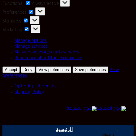
Functional
Functional
Always active
Preferences
Preferences
Statistics
Statistics
Marketing
Marketing
Manage options
Manage services
Manage {vendor_count} vendors
Read more about these purposes
Accept
Deny
View preferences
Save preferences
View
preferences
Opt-out preferences
Shipping Policy
Skip
to
content
الرئيسية
Menu