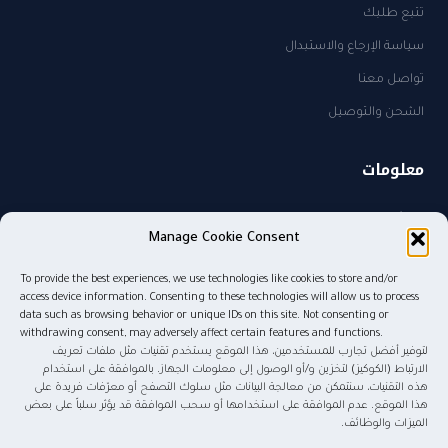
تتبع طلبك
سياسة الإرجاع والاستبدال
تواصل معنا
الشحن والتوصيل
معلومات
من نحن
Manage Cookie Consent
سياسة الخصوصية
To provide the best experiences, we use technologies like cookies to store and/or
sales@kw.sa
access device information. Consenting to these technologies will allow us to process
٠٥٠٥٨٢٧٤٨٥
data such as browsing behavior or unique IDs on this site. Not consenting or
withdrawing consent, may adversely affect certain features and functions.
لتوفير أفضل تجارب للمستخدمين، هذا الموقع يستخدم تقنيات مثل ملفات تعريف
الارتباط (الكوكيز) لتخزين و/أو الوصول إلى معلومات الجهاز. بالموافقة على استخدام
هذه التقنيات، سنتمكن من معالجة البيانات مثل سلوك التصفح أو معرّفات فريدة على
© ٢٠٢٦ موج المعرفة للنشر والتوزيع. جميع الحقوق محفوظة.
هذا الموقع. عدم الموافقة على استخدامها أو سحب الموافقة قد يؤثر سلباً على بعض
الميزات والوظائف.
tabby
tamara
Pay
mada
STC Pay