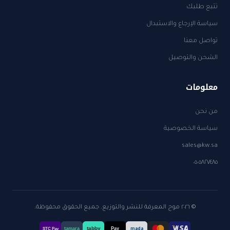
تتبع طلبك
سياسة الإرجاع والاستبدال
تواصل معنا
الشحن والتوصيل
معلومات
من نحن
سياسة الخصوصية
sales@kw.sa
٠٥٠٥٨٢٧٤٨٥
© ٢٠٢٦ موج المعرفة للنشر والتوزيع. جميع الحقوق محفوظة.
tabby
tamara
Pay
mada
STC Pay