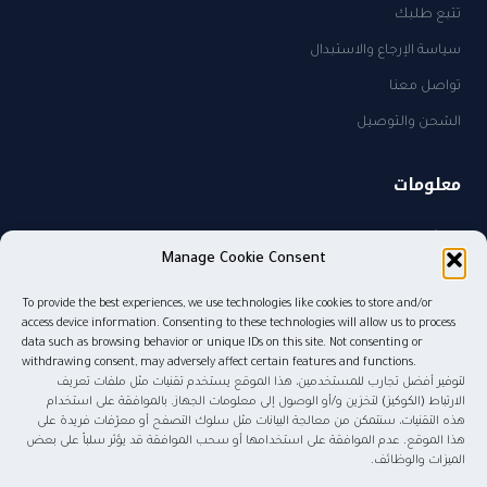
تتبع طلبك
سياسة الإرجاع والاستبدال
تواصل معنا
الشحن والتوصيل
معلومات
من نحن
Manage Cookie Consent
سياسة الخصوصية
To provide the best experiences, we use technologies like cookies to store and/or
sales@kw.sa
access device information. Consenting to these technologies will allow us to process
٠٥٠٥٨٢٧٤٨٥
data such as browsing behavior or unique IDs on this site. Not consenting or
withdrawing consent, may adversely affect certain features and functions.
لتوفير أفضل تجارب للمستخدمين، هذا الموقع يستخدم تقنيات مثل ملفات تعريف
الارتباط (الكوكيز) لتخزين و/أو الوصول إلى معلومات الجهاز. بالموافقة على استخدام
هذه التقنيات، سنتمكن من معالجة البيانات مثل سلوك التصفح أو معرّفات فريدة على
© ٢٠٢٦ موج المعرفة للنشر والتوزيع. جميع الحقوق محفوظة.
هذا الموقع. عدم الموافقة على استخدامها أو سحب الموافقة قد يؤثر سلباً على بعض
الميزات والوظائف.
tabby
tamara
Pay
mada
STC Pay