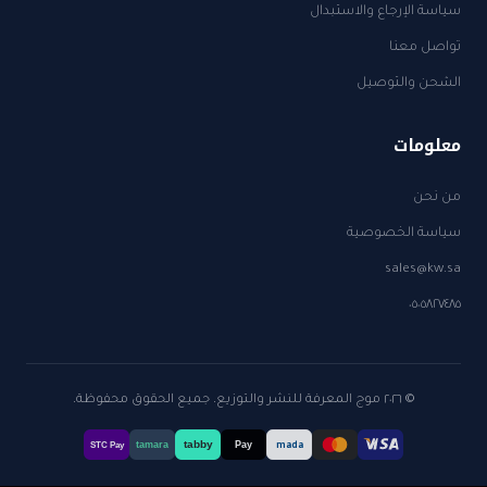
سياسة الإرجاع والاستبدال
تواصل معنا
الشحن والتوصيل
معلومات
من نحن
سياسة الخصوصية
sales@kw.sa
٠٥٠٥٨٢٧٤٨٥
© ٢٠٢٦ موج المعرفة للنشر والتوزيع. جميع الحقوق محفوظة.
tabby
tamara
Pay
mada
STC Pay