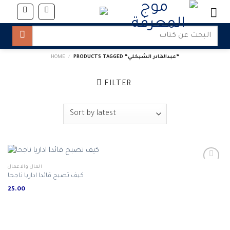
Skip
to
content
Search
for:
PRODUCTS TAGGED “‎عبدالقادر الشيخلي‎”
/
HOME
FILTER
المال والاعمال
كيف تصبح قائدا اداريا ناجحا
25.00