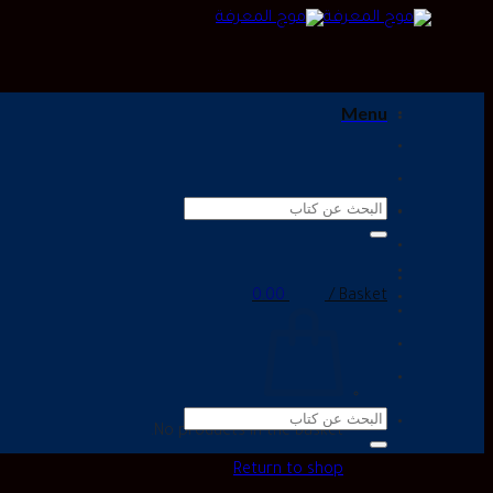
Menu
Search
for:
0.00
Basket /
Search
No products in the basket.
for:
Return to shop