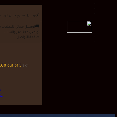
⚡
توصيل سريع داخل الريا
🚚
توصيل مجاني للطلبات فوق 0
تواصل معنا عبر واتساب
صفحة التواصل
.00
out of 5
(5.0)
46.00
جث