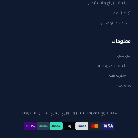
سياسة الإرجاع والاستبدال
تواصل معنا
الشحن والتوصيل
معلومات
من نحن
سياسة الخصوصية
sales@kw.sa
٠٥٠٥٨٢٧٤٨٥
© ٢٠٢٦ موج المعرفة للنشر والتوزيع. جميع الحقوق محفوظة.
tabby
tamara
Pay
mada
STC Pay